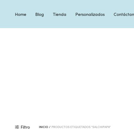
Home
Blog
Tienda
Personalizados
Contáctan
Filtro
INICIO
/
PRODUCTOS ETIQUETADOS “SALCHIPAPA”