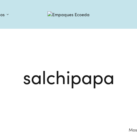
os
salchipapa
Most