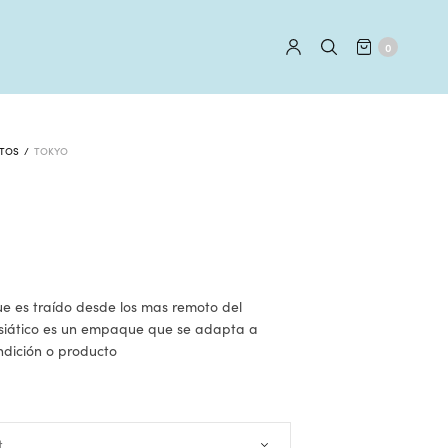
0
NTOS
/
TOKYO
e es traído desde los mas remoto del
asiático es un empaque que se adapta a
ndición o producto