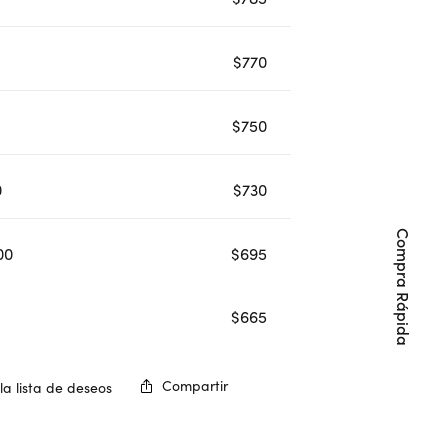
$
770
$
750
0
$
730
Compra Rápida
00
$
695
$
665
Compartir
la lista de deseos