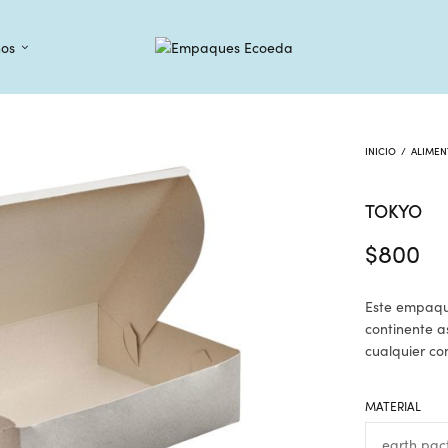
os
INICIO
/
ALIME
TOKYO
$
800
Este empaqu
continente 
cualquier co
MATERIAL