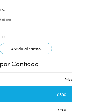
5 CM
BLES
Añadir al carrito
 por Cantidad
Price
$
800
$
785