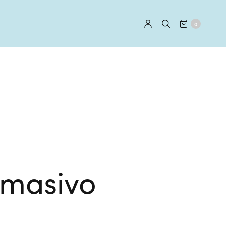
0
 masivo